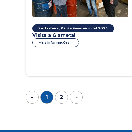
Sexta-feira, 09 de Fevereiro del 2024
Visita a Giametal
Mais informações
«
1
2
»